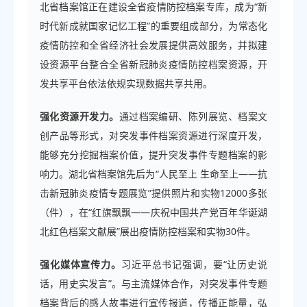
北省档案馆正在建设全省疫情防控档案专库，成为“新
时代新成就国家记忆工程”的重要组成部分，为常态化
疫情防控和全省经济社会发展提供高效服务，并拟建
设资源平台整合全省新冠肺炎疫情防控档案资源，开
发共享平台依法依规实现数据共享共用。
强化资源开发力。
通过档案编研、陈列展览、档案文
创产品等形式，对突发事件档案资源进行深度开发，
能够充分挖掘档案价值，提升突发事件专题档案的影
响力。湖北省档案馆先后为“人民至上 生命至上——抗
击新冠肺炎疫情专题展览”提供照片和实物12000多张
（件），在“红旗飘飘——庆祝中国共产党百年华诞湖
北红色档案文献展”展出疫情防控档案和实物30件。
强化媒体宣传力。
习近平总书记强调，要“让历史说
话，用史实发言”。与主流媒体合作，对突发事件专题
档案背后的感人故事进行宣传报道，传播正能量，弘