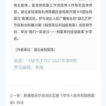
扬主旋律，是发挥档案工作资政育人作用的具体体
现。湖北省档案馆利用馆藏抗疫档案开展“6·9国际档
案日”直播活动，并与湖北人民广播电台的“湖北之声”
节目联合制播20期《档案背后的战疫故事》音视频节
目、举办“我们一起走过——档案里的战疫故事”分享
会。
（作者单位：湖北省档案馆）
来源：《秘书工作》2021年第9期
责任编辑：李楠
上一条：
新疆维吾尔自治区实施《中华人民共和国档案
法》办法